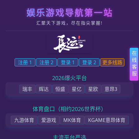
跳转到内容
长运_长运平台_ | 注册申请长运ID账号
首页
公司大事记
企业简报
资料下载
联络我们